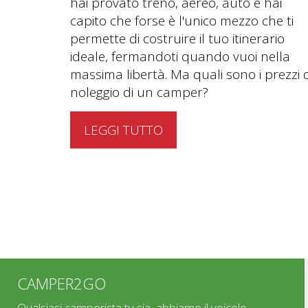
hai provato treno, aereo, auto e hai
capito che forse è l'unico mezzo che ti
permette di costruire il tuo itinerario
ideale, fermandoti quando vuoi nella
massima libertà. Ma quali sono i prezzi d
noleggio di un camper?
LEGGI TUTTO
CAMPER2GO
Qualsiasi camperista tu sia, abbiamo il veicolo