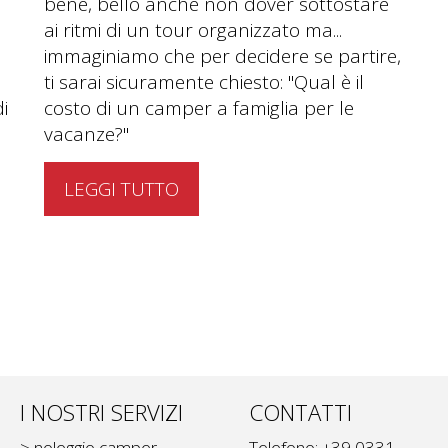
bene, bello anche non dover sottostare
ai ritmi di un tour organizzato ma...
immaginiamo che per decidere se partire,
ti sarai sicuramente chiesto: "Qual è il
i
costo di un camper a famiglia per le
vacanze?"
LEGGI TUTTO
I NOSTRI SERVIZI
CONTATTI
> noleggio camper
Telefono: +39 0331